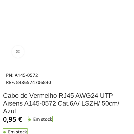
Clique para ampliar
PN:
A145-0572
REF:
8436574706840
Cabo de Vermelho RJ45 AWG24 UTP
Aisens A145-0572 Cat.6A/ LSZH/ 50cm/
Azul
0,95
€
Em stock
Em stock