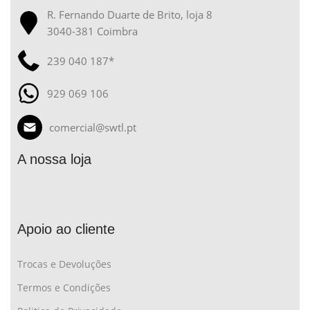
R. Fernando Duarte de Brito, loja 8
3040-381 Coimbra
239 040 187*
929 069 106
comercial@swtl.pt
A nossa loja
Apoio ao cliente
Trocas e Devoluções
Termos e Condições