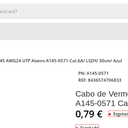
45 AWG24 UTP Aisens A145-0571 Cat.6A/ LSZH/ 30cm/ Azul
PN:
A145-0571
REF:
8436574706833
Cabo de Verm
A145-0571 Cat
0,79
€
Esgota
Esgotado