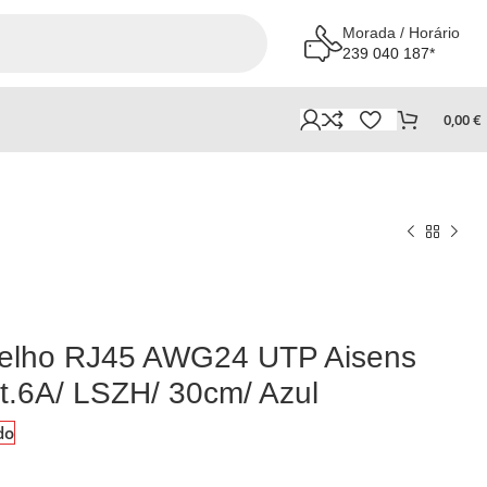
Morada / Horário
239 040 187*
0,00
€
elho RJ45 AWG24 UTP Aisens
.6A/ LSZH/ 30cm/ Azul
do