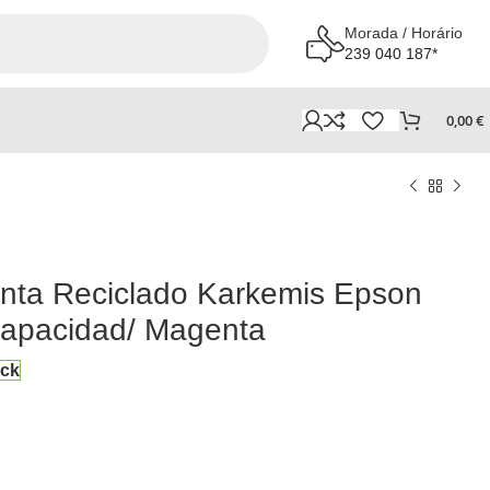
Morada / Horário
239 040 187*
0,00
€
inta Reciclado Karkemis Epson
Capacidad/ Magenta
ock