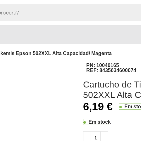
arkemis Epson 502XXL Alta Capacidad/ Magenta
PN:
10040165
REF:
8435634600074
Cartucho de T
502XXL Alta 
6,19
€
Em st
Em stock