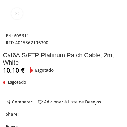
Clique para ampliar
PN:
605611
REF:
4015867136300
Cat6A S/FTP Platinum Patch Cable, 2m,
White
10,10
€
Esgotado
Esgotado
Comparar
Adicionar à Lista de Desejos
Share:
Envio: