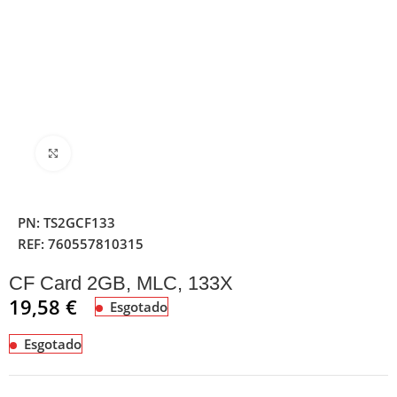
Clique para ampliar
PN:
TS2GCF133
REF:
760557810315
CF Card 2GB, MLC, 133X
19,58
€
Esgotado
Esgotado