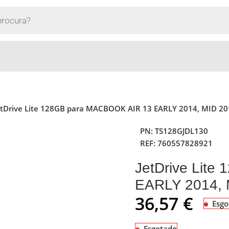
etDrive Lite 128GB para MACBOOK AIR 13 EARLY 2014, MID 20
PN:
TS128GJDL130
REF:
760557828921
JetDrive Lit
EARLY 2014, 
36,57
€
Esgo
Esgotado