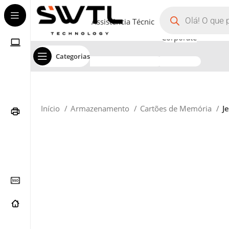
Assistência Técnica
Corporate
Categorias
Início
Armazenamento
Cartões de Memória
J