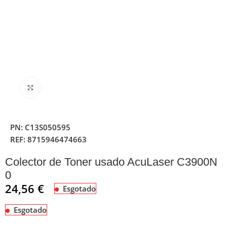
Clique para ampliar
PN:
C13S050595
REF:
8715946474663
Colector de Toner usado AcuLaser C3900N
0
24,56
€
Esgotado
Esgotado