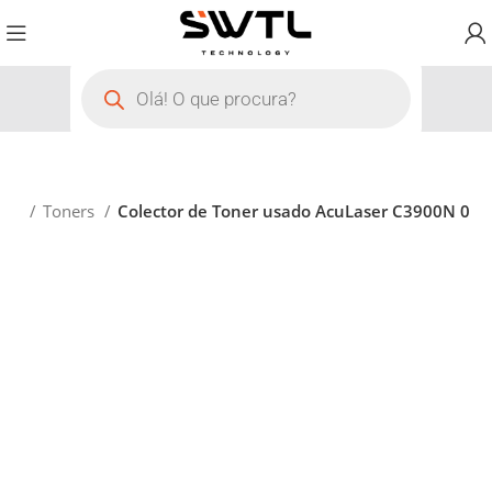
ício
Toners
Colector de Toner usado AcuLaser C3900N 0