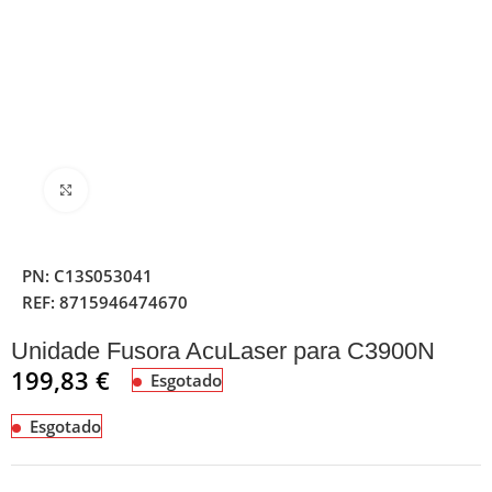
Clique para ampliar
PN:
C13S053041
REF:
8715946474670
Unidade Fusora AcuLaser para C3900N
199,83
€
Esgotado
Esgotado