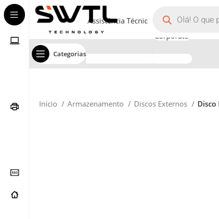
Assistência Técnica
Corporate
Categorias
Início
Armazenamento
Discos Externos
Disco