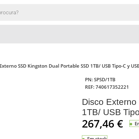
 Externo SSD Kingston Dual Portable SSD 1TB/ USB Tipo-C y USB
PN:
SPSD/1TB
REF:
740617352221
Disco Externo
1TB/ USB Tipo
267,46
€
E
Em stock