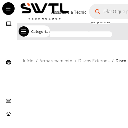
Assistência Técnica
Corporate
Categorias
Início
Armazenamento
Discos Externos
Disco