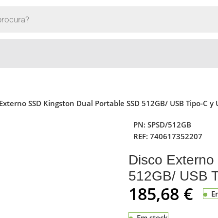
 Externo SSD Kingston Dual Portable SSD 512GB/ USB Tipo-C y 
PN:
SPSD/512GB
REF:
740617352207
Disco Externo
512GB/ USB Ti
185,68
€
E
Em stock