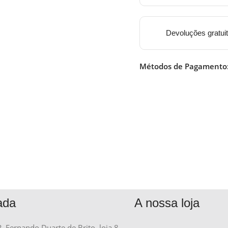
Devoluções gratui
Métodos de Pagamento
ada
A nossa loja
R. Fernando Duarte de Brito, loja 8