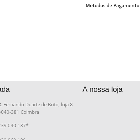
Métodos de Pagamento
ada
A nossa loja
R. Fernando Duarte de Brito, loja 8
3040-381 Coimbra
239 040 187*
929 069 106