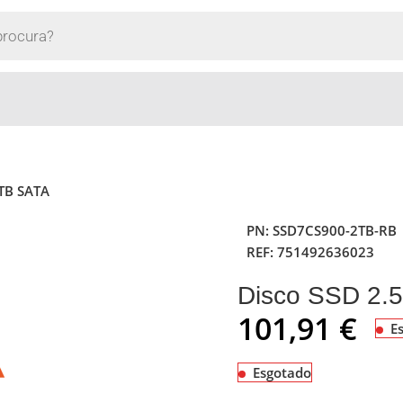
2TB SATA
PN:
SSD7CS900-2TB-RB
REF:
751492636023
Disco SSD 2.
101,91
€
E
Esgotado