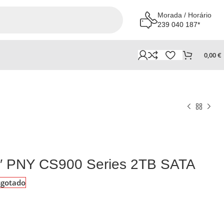
Morada / Horário
239 040 187*
0,00
€
5′ PNY CS900 Series 2TB SATA
sgotado