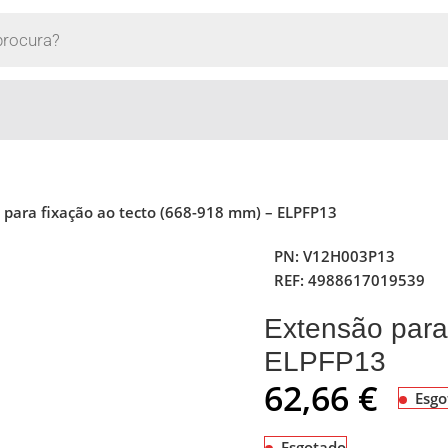
 para fixação ao tecto (668-918 mm) – ELPFP13
PN:
V12H003P13
REF:
4988617019539
Extensão para
ELPFP13
62,66
€
Esgo
Esgotado