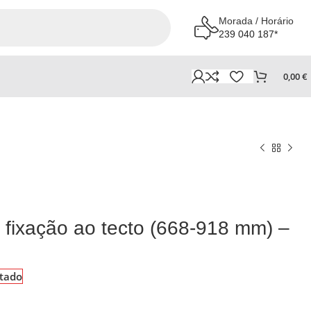
Morada / Horário
239 040 187*
0,00
€
 fixação ao tecto (668-918 mm) –
tado