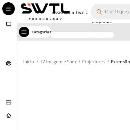
Assistência Técnica
Corporate
Categorias
Início
TV Imagem e Som
Projectores
Extensão