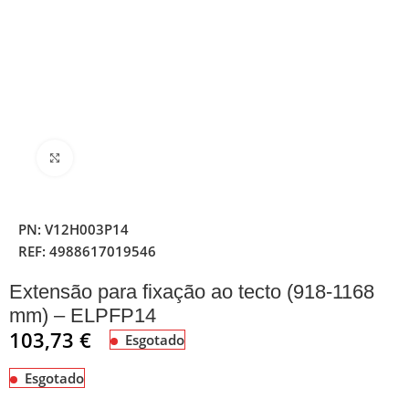
Clique para ampliar
PN:
V12H003P14
REF:
4988617019546
Extensão para fixação ao tecto (918-1168
mm) – ELPFP14
103,73
€
Esgotado
Esgotado