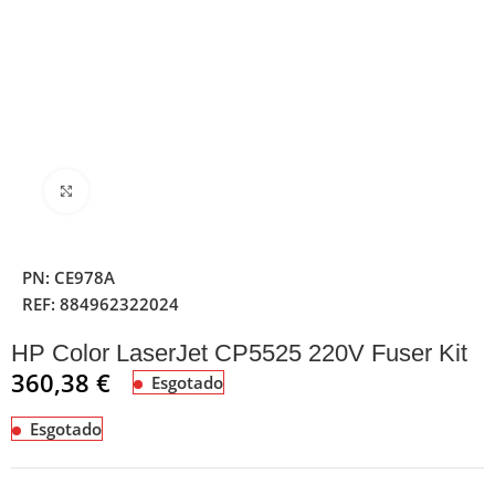
Clique para ampliar
PN:
CE978A
REF:
884962322024
HP Color LaserJet CP5525 220V Fuser Kit
360,38
€
Esgotado
Esgotado