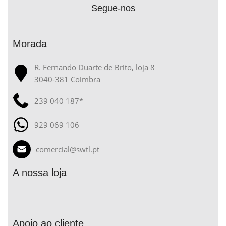
Segue-nos
Morada
R. Fernando Duarte de Brito, loja 8
3040-381 Coimbra
239 040 187*
929 069 106
comercial@swtl.pt
A nossa loja
Apoio ao cliente