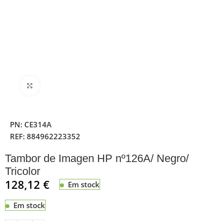
Clique para ampliar
PN:
CE314A
REF:
884962223352
Tambor de Imagen HP nº126A/ Negro/
Tricolor
128,12
€
Em stock
Em stock