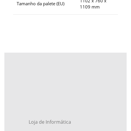
1102 x 760 x
Tamanho da palete (EU)
1109 mm
Loja de Informática