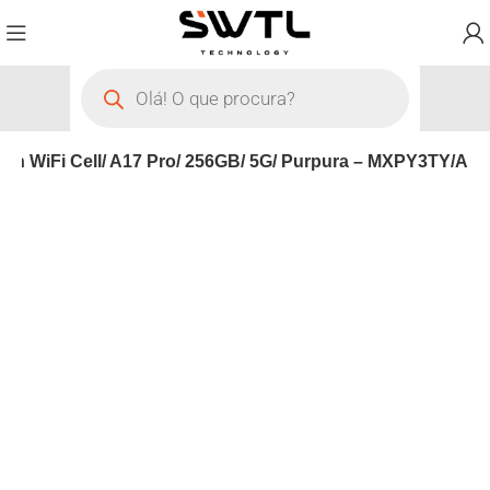
 7th WiFi Cell/ A17 Pro/ 256GB/ 5G/ Purpura – MXPY3TY/A