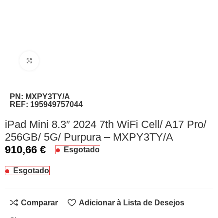
Clique para ampliar
PN:
MXPY3TY/A
REF:
195949757044
iPad Mini 8.3″ 2024 7th WiFi Cell/ A17 Pro/
256GB/ 5G/ Purpura – MXPY3TY/A
910,66
€
Esgotado
Esgotado
Comparar
Adicionar à Lista de Desejos