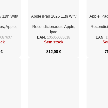
 11th Wifi/
Apple iPad 2025 11th Wifi/
Apple iPad
 256GB/
A16 Bionic/ 512GB/
A16 Bioni
os
,
Apple
,
Recondicionados
,
Apple
,
Recondic
lo
Amarillo
Ipad
0087697
EAN:
195950088618
EAN:
1
ock
Sem stock
Se
8
€
812,08
€
7