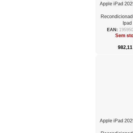
Apple iPad 2025
Cell/ 5G/ A16
Recondicionad
512GB/ Ama
Ipad
EAN:
19595
Sem st
982,1
Apple iPad 2025
Cell/ 5G/ A16