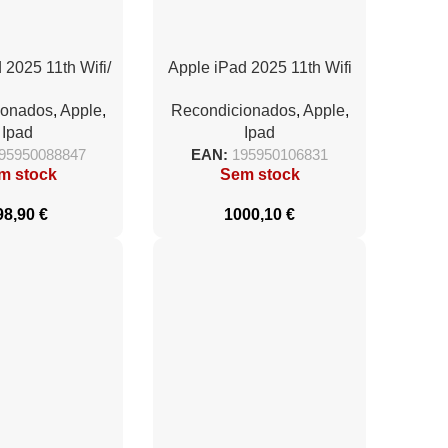
 2025 11th Wifi/
Apple iPad 2025 11th Wifi
c/ 512GB/ Rosa
Cell/ 5G/ A16 Bionic/
ionados
,
Apple
,
Recondicionados
,
Apple
,
512GB/ Azul
Ipad
Ipad
95950088847
EAN:
195950106831
m stock
Sem stock
98,90
€
1000,10
€