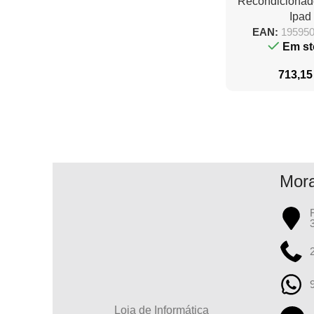
Recondicionad
256GB/ Ama
Ipad
EAN:
19595
Em st
713,1
Mor
Loja de Informática