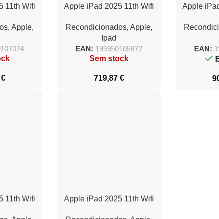
 11th Wifi
Apple iPad 2025 11th Wifi
Apple iPad
 Bionic/
Cell/ 5G/ A16 Bionic/
Cell/ 5G
os
,
Apple
,
Recondicionados
,
Apple
,
Recondic
rillo
256GB/ Azul
512
Ipad
0107074
EAN:
195950105872
EAN:
1
ock
Sem stock
1
€
719,87
€
9
 11th Wifi
Apple iPad 2025 11th Wifi
 Bionic/
Cell/ 5G/ A16 Bionic/