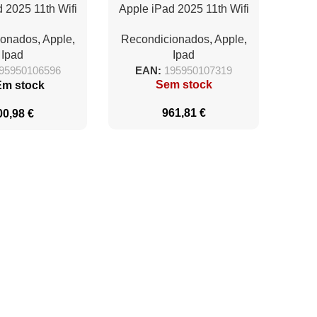
 2025 11th Wifi
Apple iPad 2025 11th Wifi
/ A16 Bionic/
Cell/ 5G/ A16 Bionic/
ionados
,
Apple
,
Recondicionados
,
Apple
,
GB/ Plata
512GB/ Rosa
Ipad
Ipad
95950106596
EAN:
195950107319
Sem stock
Em stock
961,81
€
00,98
€