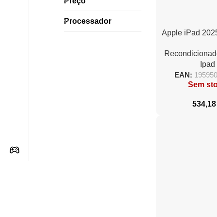
Preço
Processador
Apple iPad 2025
A16 Bionic/
Recondicionad
Amaril
Ipad
EAN:
19595
Sem st
534,1