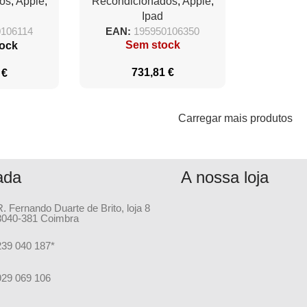
os
,
Apple
,
Recondicionados
,
Apple
,
rillo
256GB/ Rosa
Ipad
0106114
EAN:
195950106350
Sem stock
ock
731,81
€
5
€
Carregar mais produtos
ada
A nossa loja
R. Fernando Duarte de Brito, loja 8
3040-381 Coimbra
239 040 187*
929 069 106