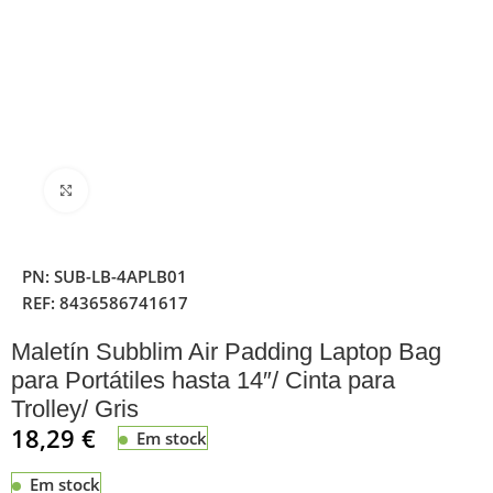
Clique para ampliar
PN:
SUB-LB-4APLB01
REF:
8436586741617
Maletín Subblim Air Padding Laptop Bag
para Portátiles hasta 14″/ Cinta para
Trolley/ Gris
18,29
€
Em stock
Em stock