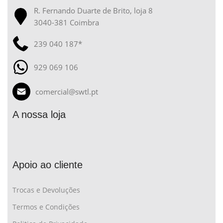
R. Fernando Duarte de Brito, loja 8
3040-381 Coimbra
239 040 187*
929 069 106
comercial@swtl.pt
A nossa loja
Apoio ao cliente
Trocas e Devoluções
Termos e Condições