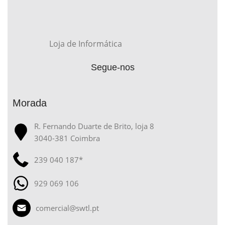
Loja de Informática
Segue-nos
Morada
R. Fernando Duarte de Brito, loja 8
3040-381 Coimbra
239 040 187*
929 069 106
comercial@swtl.pt