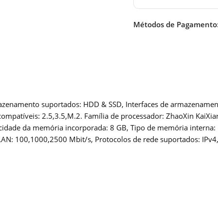
Métodos de Pagamento
enamento suportados: HDD & SSD, Interfaces de armazenamento su
patíveis: 2.5,3.5,M.2. Família de processador: ZhaoXin KaiXia
cidade da memória incorporada: 8 GB, Tipo de memória intern
LAN: 100,1000,2500 Mbit/s, Protocolos de rede suportados: IPv4, 