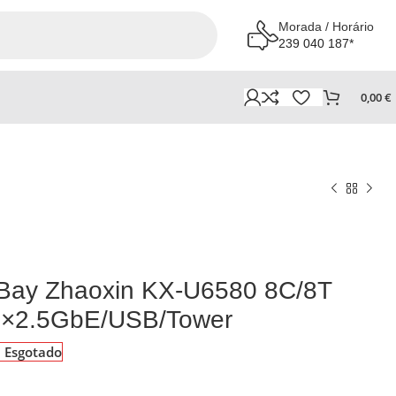
Morada / Horário
239 040 187*
0,00
€
ay Zhaoxin KX-U6580 8C/8T
2×2.5GbE/USB/Tower
Esgotado