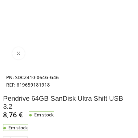
Clique para ampliar
PN:
SDCZ410-064G-G46
REF:
619659181918
Pendrive 64GB SanDisk Ultra Shift USB
3.2
8,76
€
Em stock
Em stock