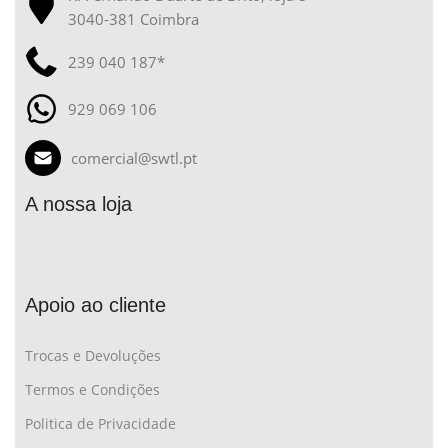
3040-381 Coimbra
239 040 187*
929 069 106
comercial@swtl.pt
A nossa loja
Apoio ao cliente
Trocas e Devoluções
Termos e Condições
Politica de Privacidade