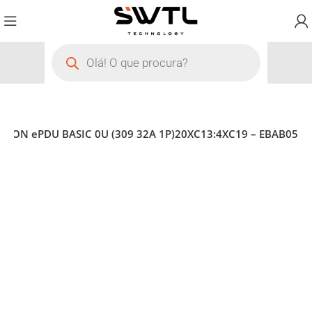
ATON ePDU BASIC 0U (309 32A 1P)20XC13:4XC19 – EBAB05