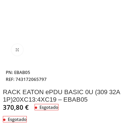
Clique para ampliar
PN:
EBAB05
REF:
743172065797
RACK EATON ePDU BASIC 0U (309 32A
1P)20XC13:4XC19 – EBAB05
370,80
€
Esgotado
Esgotado