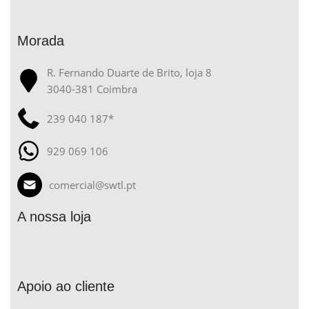
Morada
R. Fernando Duarte de Brito, loja 8
3040-381 Coimbra
239 040 187*
929 069 106
comercial@swtl.pt
A nossa loja
Apoio ao cliente