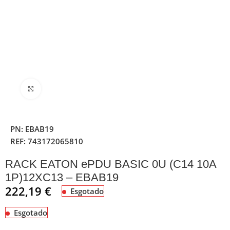
Clique para ampliar
PN:
EBAB19
REF:
743172065810
RACK EATON ePDU BASIC 0U (C14 10A
1P)12XC13 – EBAB19
222,19
€
Esgotado
Esgotado