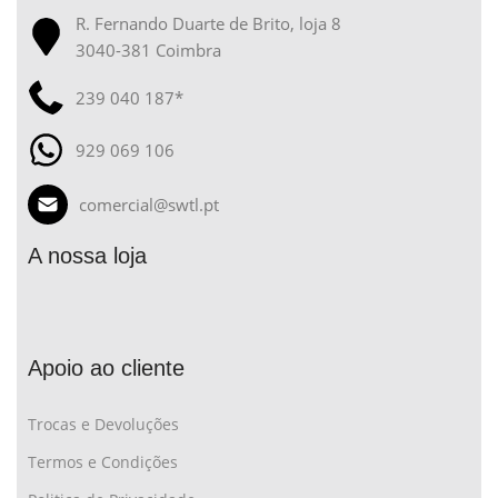
R. Fernando Duarte de Brito, loja 8
3040-381 Coimbra
239 040 187*
929 069 106
comercial@swtl.pt
A nossa loja
Apoio ao cliente
Trocas e Devoluções
Termos e Condições