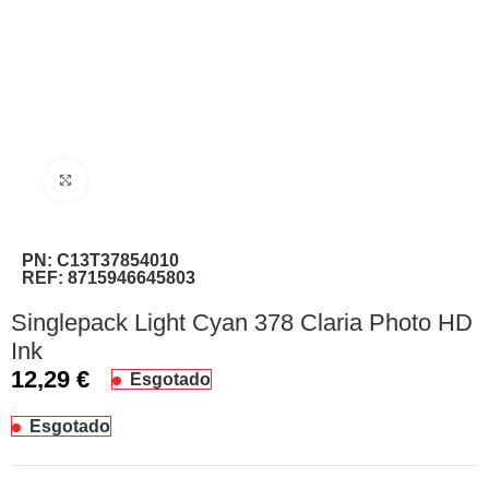
Clique para ampliar
PN:
C13T37854010
REF:
8715946645803
Singlepack Light Cyan 378 Claria Photo HD
Ink
12,29
€
Esgotado
Esgotado