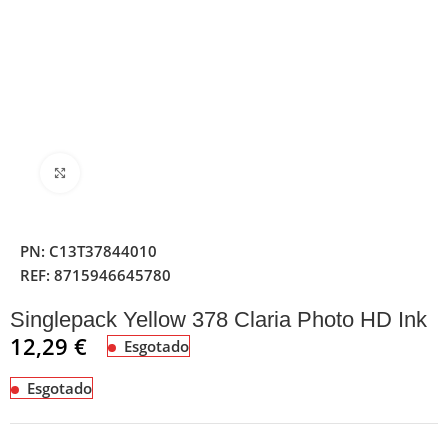
Clique para ampliar
PN:
C13T37844010
REF:
8715946645780
Singlepack Yellow 378 Claria Photo HD Ink
12,29
€
Esgotado
Esgotado