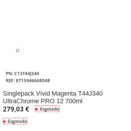
Clique para ampliar
PN:
C13T44J340
REF:
8715946668048
Singlepack Vivid Magenta T44J340
UltraChrome PRO 12 700ml
279,03
€
Esgotado
Esgotado