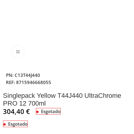
Clique para ampliar
PN:
C13T44J440
REF:
8715946668055
Singlepack Yellow T44J440 UltraChrome
PRO 12 700ml
304,40
€
Esgotado
Esgotado