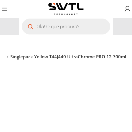
ers
Singlepack Yellow T44J440 UltraChrome PRO 12 700ml