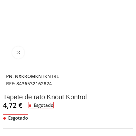
Clique para ampliar
PN:
NXKROMKNTKNTRL
REF:
8436532162824
Tapete de rato Knout Kontrol
4,72
€
Esgotado
Esgotado