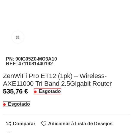
Clique para ampliar
PN:
90IG05Z0-MO3A10
REF:
4711081440192
ZenWiFi Pro ET12 (1pk) – Wireless-
AXE11000 Tri Band 2.5Gigabit Router
535,76
€
Esgotado
Esgotado
Comparar
Adicionar à Lista de Desejos