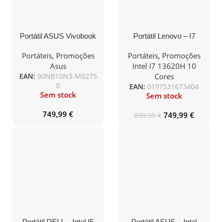
Portátil ASUS Vivobook
Portátil Lenovo – I7
– Intel I5 13420H / 32GB
13620H / 16GB RAM /
/ 1TB / 16″ WUXGA 7 /
1TB SSD / 15.6″ /
Portáteis
,
Promoções
Portáteis
,
Promoções
Sem Sistema Operativo
Windows 11 Home –
Asus
Intel I7 13620H 10
– F1605VA-53BLHDPS1
Slim 3 15IRH8-404
EAN:
90NB10N3-M0275
Cores
0
EAN:
0197531673404
Sem stock
Sem stock
749,99
€
749,99
€
899,99
€
Portátil DELL – Intel I5
Portátil ASUS – Intel