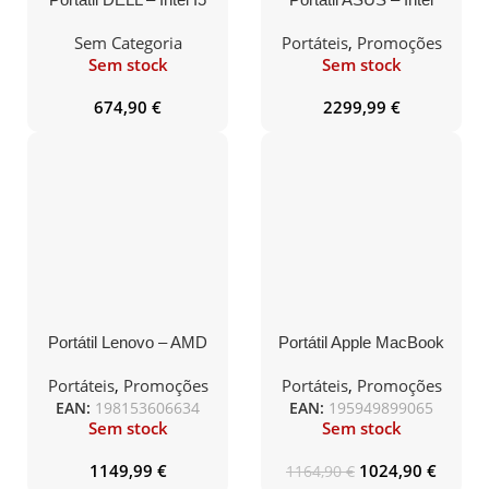
1335U / 8GB / 256GB
Core Ultra 7 155H / RTX
SSD / 14″ / Windows 11
4060 8GB / 16GB RAM /
Sem Categoria
Portáteis
,
Promoções
Pro – LATITUDE 3440
1TB SSD / 16″ /
Sem stock
Sem stock
Windows 11 Home –
ROG Zephyrus
674,90
€
2299,99
€
GU605MV-74B46BB1
Portátil Lenovo – AMD
Portátil Apple MacBook
Ryzen 7 7435HS / RTX
Air – M2 CPU 8 Cores /
4050 6GB / 24GB RAM /
GPU 8 Cores / 16GB
Portáteis
,
Promoções
Portáteis
,
Promoções
512GB SSD / 15.6″ /
RAM / 256GB SSD /
EAN:
198153606634
EAN:
195949899065
Windows 11 Home –
13.6″ Cinzento Sideral
Sem stock
Sem stock
LOQ Gaming 15ARP9-
634
1149,99
€
1024,90
€
1164,90
€