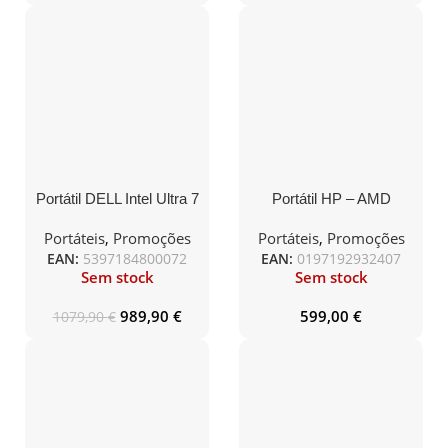
Portátil DELL Intel Ultra 7
Portátil HP – AMD
155U / 16GB DDR5 /
Ryzen 7 7730U / 16GB
512GB / 14″ Full HD /
RAM / 512GB SSD /
Portáteis
,
Promoções
Portáteis
,
Promoções
Windows 11 PRO
15.6″ / S/SO – 15-
EAN:
5397184800072
EAN:
0197192932407
FC0008NP
Sem stock
Sem stock
989,90
€
599,00
€
1079,90
€