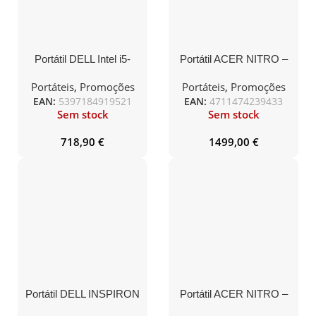
Portátil DELL Intel i5-
Portátil ACER NITRO –
1334U / 16GB / 1TB /
AMD RYZEN 7 8845HS
15.6″ Full HD / Windows
/ NVIDIA RTX 4060 /
Portáteis
,
Promoções
Portáteis
,
Promoções
11 PRO – INSPIRON 15
16GB DDR5 / 1TB SSD
EAN:
5397184919521
EAN:
4711474239433
/ 16″ WUXGA /
Sem stock
Sem stock
WINDOWS 11 – ANV16-
41
718,90
€
1499,00
€
Portátil DELL INSPIRON
Portátil ACER NITRO –
15 Intel i5-1334U / 8GB /
AMD RYZEN 7 8845HS