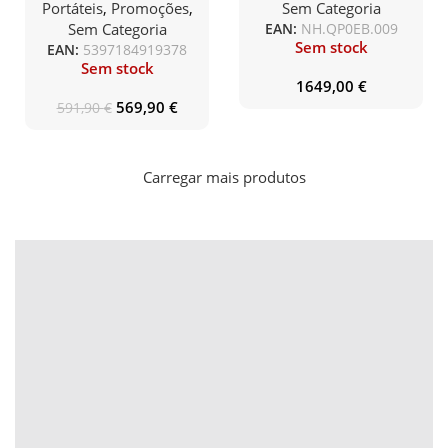
512GB / 15.6″ Full HD /
/ NVIDIA RTX 4060 /
Portáteis
,
Promoções
,
Sem Categoria
Windows 11 PRO
32GB DDR5 / 1TB SSD
Sem Categoria
EAN:
NH.QP0EB.009
/ 16″ WUXGA /
Sem stock
EAN:
5397184919378
WINDOWS 11 – ANV16-
Sem stock
41
1649,00
€
569,90
€
591,90
€
Carregar mais produtos