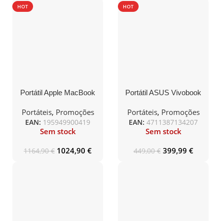
HOT
HOT
Portátil Apple MacBook
Portátil ASUS Vivobook
Air – M2 CPU 8 Cores /
Go E1504FA-
GPU 8 Cores / 16GB
R57BLHDPS1 – AMD
Portáteis
,
Promoções
Portáteis
,
Promoções
RAM / 256GB SSD /
Ryzen 5 7520U / 16GB
EAN:
195949900419
EAN:
4711387134207
13.6″ Midnight
RAM / 512GB SSD /
Sem stock
Sem stock
15.6″ / S/SO
1024,90
€
399,99
€
1164,90
€
449,00
€