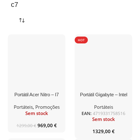
c7
HOT
Portátil Acer Nitro – I7
Portátil Gigabyte – Intel
13620H / RTX 4060 /
i7 13650HX / 16GB RAM
16GB DDR5 / 1TB /
/ 1TB SSD / RTX 4060 /
Portáteis
,
Promoções
Portáteis
15.6″ FHD / 165Hz /
16″ Full HD 165Hz / Sem
Sem stock
EAN:
4719331758516
Sem S.O / Preto –
S/O – G6X 9KG-
Sem stock
ANV15-51
43PT854SD
969,00
€
1299,00
€
1329,00
€