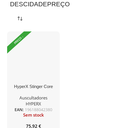
DESCIDADEPREÇO
PREÇO ↓
HyperX Stinger Core
W+7.1 HHSS1C-BA-
BK/G
Auscultadores
HYPERX
EAN:
196188042380
Sem stock
75,92
€