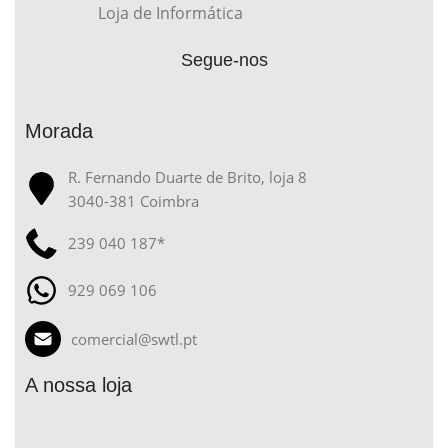
Loja de Informática
Segue-nos
Morada
R. Fernando Duarte de Brito, loja 8
3040-381 Coimbra
239 040 187*
929 069 106
comercial@swtl.pt
A nossa loja