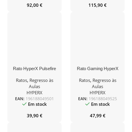
92,00
€
115,90
€
Rato HyperX Pulsefire
Rato Gaming HyperX
Haste RGB Preto
Pulsefire Surge 16000
DPI
Ratos
,
Regresso às
Ratos
,
Regresso às
Aulas
Aulas
HYPERX
HYPERX
EAN:
196188049501
EAN:
196188049525
Em stock
Em stock
39,90
€
47,99
€