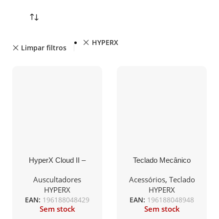
HYPERX
Limpar filtros
HyperX Cloud II –
Teclado Mecânico
Gaming Headset (Black-
HyperX Alloy Origins 60
Gunmetal) (KHX-HSCP-
RGB Gaming US Red
Auscultadores
Acessórios
,
Teclado
GM)
Switches
HYPERX
HYPERX
EAN:
196188048429
EAN:
196188048948
Sem stock
Sem stock