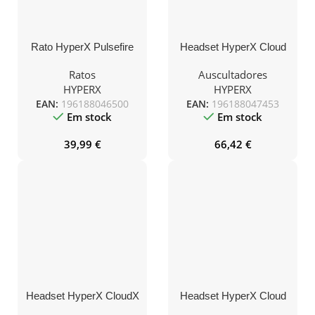
Rato HyperX Pulsefire
Headset HyperX Cloud
Haste RGB
Stinger Wireless
Branco/Rosa
PS5/PS4/PC Branco
Ratos
Auscultadores
HYPERX
HYPERX
EAN:
196188046500
EAN:
196188047453
Em stock
Em stock
39,99
€
66,42
€
Headset HyperX CloudX
Headset HyperX Cloud
Stinger Core Xbox One
Alpha S 7.1 Blackout