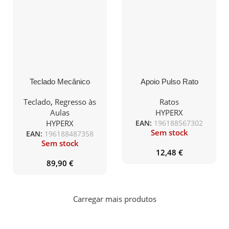
Teclado Mecânico
Apoio Pulso Rato
HyperX Alloy Origins
HyperX Wrist Rest
Core RGB Gaming PT-
Teclado
,
Regresso às
Ratos
BR HyperX Red
Aulas
HYPERX
Switches
HYPERX
EAN:
196188567302
Sem stock
EAN:
196188487358
Sem stock
12,48
€
89,90
€
Carregar mais produtos