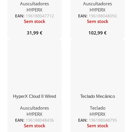
Auscultadores
Auscultadores
HYPERX
HYPERX
EAN:
196188047712
EAN:
196188048092
Sem stock
Sem stock
31,99
€
102,99
€
HyperX Cloud II Wired
Teclado Mecânico
Headset Gaming – Red
HyperX Alloy Elite 2
–
RGB Gaming US Red
Auscultadores
Teclado
Switches
HYPERX
HYPERX
EAN:
196188048436
EAN:
196188048795
Sem stock
Sem stock