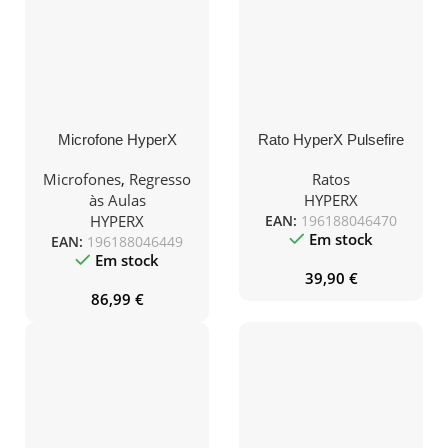
Microfone HyperX
Rato HyperX Pulsefire
DuoCast RGB USB
Haste RGB
Preto
Preto/Vermelho
Microfones
,
Regresso
Ratos
às Aulas
HYPERX
HYPERX
EAN:
196188046470
Em stock
EAN:
196188046449
Em stock
39,90
€
86,99
€