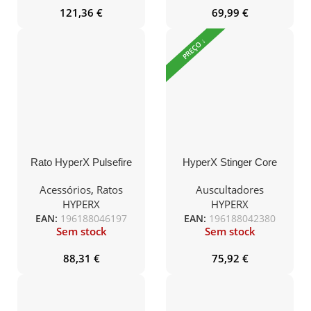
121,36
€
69,99
€
PREÇO ↓
Rato HyperX Pulsefire
HyperX Stinger Core
Haste RGB Wireless
W+7.1 HHSS1C-BA-
16000DPI Preto
BK/G
Acessórios
,
Ratos
Auscultadores
HYPERX
HYPERX
EAN:
196188046197
EAN:
196188042380
Sem stock
Sem stock
88,31
€
75,92
€