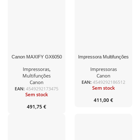
Canon MAXIFY GX6050
Impressora Multifunções
MegaTank recarregável
CANON i-SENSYS
multifuncional WiFi/
MF453dw Mono WIFI,
Impressoras
,
Impressoras
Duplex/ Branco
Duplex (3 em 1)
Multifunções
Canon
Canon
EAN:
4549292186512
Sem stock
EAN:
4549292173475
Sem stock
411,00
€
491,75
€