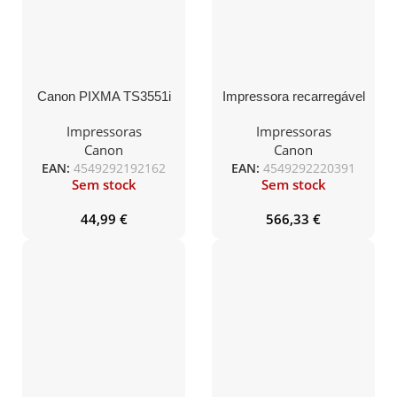
Canon PIXMA TS3551i
Impressora recarregável
Multifuncional
Canon MAXIFY GX5550
Fotográfica WiFi/Branco
MegaTank WiFi/ Duplex/
Impressoras
Impressoras
Branca
Canon
Canon
EAN:
4549292192162
EAN:
4549292220391
Sem stock
Sem stock
44,99
€
566,33
€