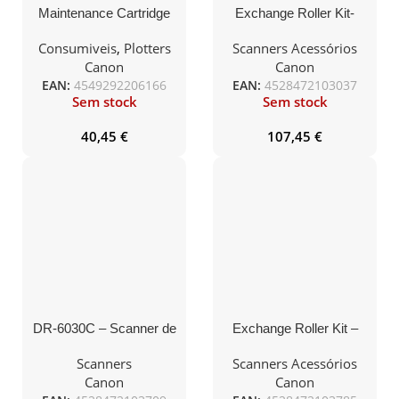
Maintenance Cartridge
Exchange Roller Kit-
MC-32
compatível com
DR6050/7550/9050C
Consumiveis
,
Plotters
Scanners Acessórios
Canon
Canon
EAN:
4549292206166
EAN:
4528472103037
Sem stock
Sem stock
40,45
€
107,45
€
DR-6030C – Scanner de
Exchange Roller Kit –
Produção A3/A4. ADF
duração 250.000 scans.
Duplex com capacidade
compatível com
Scanners
Scanners Acessórios
para 100 folhas. P/B
DR4010C/6010C
Canon
Canon
60ppm (120ipm duplex).