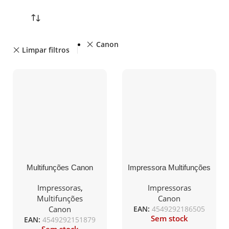
Canon
Limpar filtros
Multifunções Canon
Impressora Multifunções
PIXMA TS3355 WiFi/
CANON i-SENSYS
Duplex/ Preta
MF455dw Mono WIFI,
Impressoras
,
Impressoras
Duplex
Multifunções
Canon
Canon
EAN:
4549292186505
Sem stock
EAN:
4549292151879