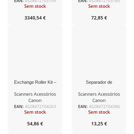
EAN:
4528472103709
EAN:
4528472103785
Cor 60ppm (120ipm
Sem stock
Sem stock
duplex). Passagem de
documentos em linha
3340,54
€
72,85
€
recta e em U
Exchange Roller Kit –
Separador de
compatível com DR-
Documentos –
C125/C125W
compatível com P215
Scanners Acessórios
Scanners Acessórios
Canon
Canon
EAN:
4528472104263
EAN:
4528472104386
Sem stock
Sem stock
54,86
€
13,25
€