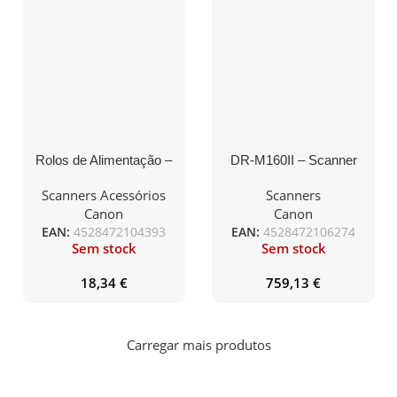
Rolos de Alimentação –
DR-M160II – Scanner
compatível com P215
A4. Resolução Óptica
600DPI. ADF Duplex
Scanners Acessórios
Scanners
com capacidade P/60
Canon
Canon
EAN:
4528472104393
EAN:
4528472106274
Sem stock
Sem stock
18,34
€
759,13
€
Carregar mais produtos