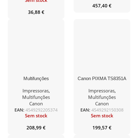
Sem stock
457,40
€
36,88
€
Multifunções
Canon PIXMA TS8351A
Recarregável Canon
Fotográfica
PIXMA G3570
Multifuncional WiFi/
Impressoras
,
Impressoras
,
MegaTank WiFi/ Preta
Duplex/ Branco
Multifunções
Multifunções
Canon
Canon
EAN:
4549292205374
EAN:
4549292150308
Sem stock
Sem stock
208,99
€
199,57
€