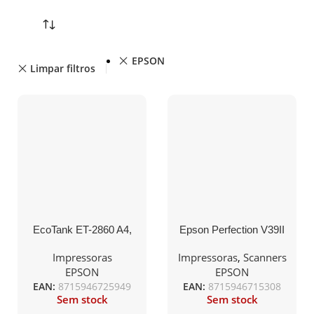
EPSON
Limpar filtros
EcoTank ET-2860 A4,
Epson Perfection V39II
com até 3 anos de tinta
incluída
Impressoras
Impressoras
,
Scanners
EPSON
EPSON
EAN:
8715946725949
EAN:
8715946715308
Sem stock
Sem stock