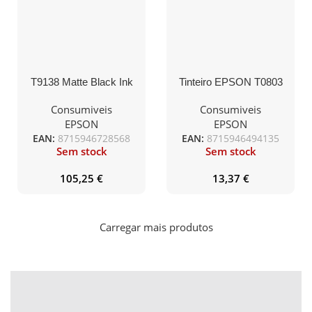
T9138 Matte Black Ink
Tinteiro EPSON T0803
Cartridge (200ml)
Magenta – Stylus Photo
P50/PX6xx/PX7xx/PX8x
Consumiveis
Consumiveis
x/R2xx/R360/RX560/RX
EPSON
EPSON
585/RX685
EAN:
8715946728568
EAN:
8715946494135
Sem stock
Sem stock
105,25
€
13,37
€
Carregar mais produtos