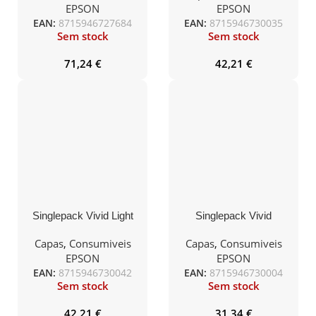
50ml
EPSON
EPSON
EAN:
8715946727684
EAN:
8715946730035
Sem stock
Sem stock
71,24
€
42,21
€
Singlepack Vivid Light
Singlepack Vivid
Magenta T47A6
Magenta T46S3
UltraChrome Pro 10 ink
UltraChrome Pro 10 ink
Capas
,
Consumiveis
Capas
,
Consumiveis
50ml
25ml
EPSON
EPSON
EAN:
8715946730042
EAN:
8715946730004
Sem stock
Sem stock
42,21
€
31,34
€