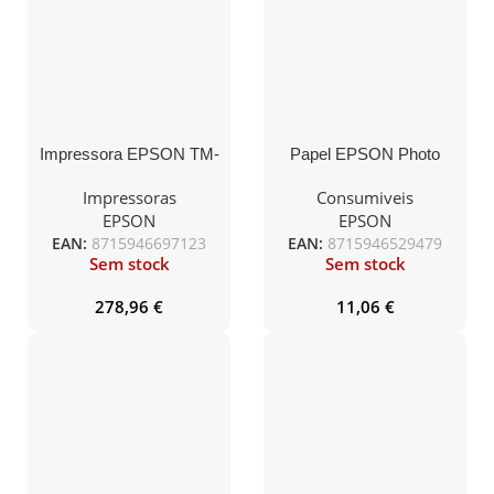
Impressora EPSON TM-
Papel EPSON Photo
T88VII, Preto – USB /
Glossy 13x18cm 50F
Ethernet / Power USB
Impressoras
Consumiveis
EPSON
EPSON
EAN:
8715946697123
EAN:
8715946529479
Sem stock
Sem stock
278,96
€
11,06
€