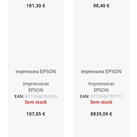
181,30
€
98,40
€
Impressora EPSON
Impressora EPSON
Multifunções Expression
Multifunções WorkForce
Home XP-5200
Enterprise AM-C6000
Impressoras
Impressoras
EPSON
EPSON
EAN:
8715946702469
EAN:
8715946705712
Sem stock
Sem stock
107,05
€
8839,09
€