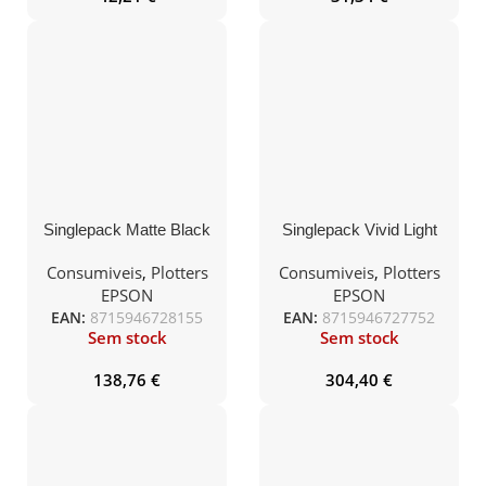
Singlepack Matte Black
Singlepack Vivid Light
T54X80N UltraChrome
Magenta T44J64N
HDX/HD 350ml
UltraChrome PRO 12
Consumiveis
,
Plotters
Consumiveis
,
Plotters
700ml
EPSON
EPSON
EAN:
8715946728155
EAN:
8715946727752
Sem stock
Sem stock
138,76
€
304,40
€