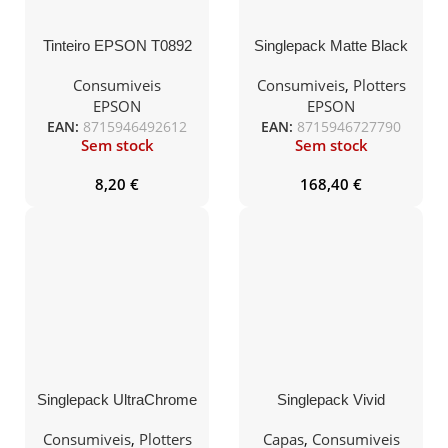
Tinteiro EPSON T0892
Singlepack Matte Black
Ciano – Stylus S2x,
T44Q84N UltraChrome
SX1xx/2xx/4xx & Stylus
PRO 12 350ml
Consumiveis
Consumiveis
,
Plotters
Office BX300F
EPSON
EPSON
EAN:
8715946492612
EAN:
8715946727790
Sem stock
Sem stock
8,20
€
168,40
€
Singlepack UltraChrome
Singlepack Vivid
XD2 T41R34N Magenta
Magenta T47A3
110ml
UltraChrome Pro 10 ink
Consumiveis
,
Plotters
Capas
,
Consumiveis