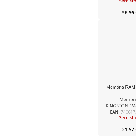
Sem st
56,56
Memória RAM 
ValueRAM 4G
Memóri
1600MHz/ 1.5
KINGSTON_V
DIM
EAN:
740617
Sem st
21,57