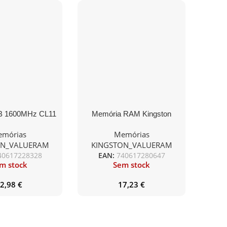
B 1600MHz CL11
Memória RAM Kingston
MM 1.35V
ValueRAM 4GB/ DDR4/
mórias
Memórias
2666MHz/ 1.2V/ CL19/
ON_VALUERAM
KINGSTON_VALUERAM
SODIMM
40617228328
EAN:
740617280647
m stock
Sem stock
2,98
€
17,23
€