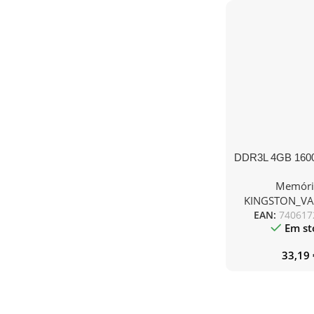
DDR3L 4GB 160
1.35V
Memóri
KINGSTON_V
EAN:
740617
Em st
33,19