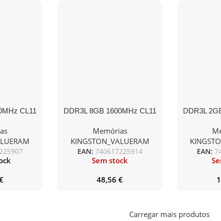
0MHz CL11
DDR3L 8GB 1600MHz CL11
DDR3L 2G
1.35V
SODI
as
Memórias
Me
ALUERAM
KINGSTON_VALUERAM
KINGST
225907
EAN:
740617225914
EAN:
7
ock
Sem stock
Se
€
48,56
€
1
Carregar mais produtos