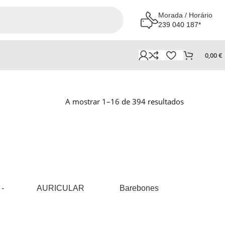
Morada / Horário
239 040 187*
0,00
€
A mostrar 1–16 de 394 resultados
 -
AURICULAR
Barebones
BATE