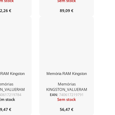
m stock
Sem stock
2,26
€
89,09
€
 RAM Kingston
Memória RAM Kingston
M 4GB/ DDR3L/
ValueRAM 8GB/ DDR3L/
mórias
Memórias
 1.35V/ CL11/
1600MHz/ 1.35V/ CL11/
ON_VALUERAM
KINGSTON_VALUERAM
ODIMM
SODIMM
40617219784
EAN:
740617219791
Em stock
Sem stock
9,47
€
56,47
€