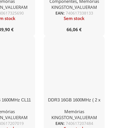
mórias
Componentes
,
Memórias
2x16GB) FURY
2) FURY Renegade RGB
ON_VALUERAM
KINGSTON_VALUERAM
st Black
40617325690
EAN:
740617338133
m stock
Sem stock
39,90
€
66,06
€
 1600MHz CL11
DDR3 16GB 1600MHz ( 2 x
ODIMM
8GB) CL11
mórias
Memórias
ON_VALUERAM
KINGSTON_VALUERAM
40617207019
EAN:
740617207484