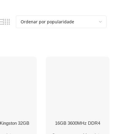
Kingston 32GB
16GB 3600MHz DDR4
z DDR5 CL40
CL16 DIMM (Kit of