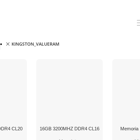
KINGSTON_VALUERAM
DDR4 CL20
16GB 3200MHZ DDR4 CL16
Memoria 
 Impact
DIMM FURY Beast Black
6000MH