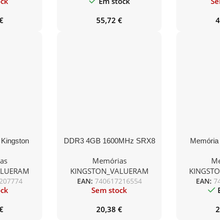
ock
Em stock
Se
€
55,72
€
4
Kingston
DDR3 4GB 1600MHz SRX8
Memória
B/ DDR3/
CL11 STD Height 30mm
ValueRA
as
Memórias
Me
V/ CL11/
1600MHz/
ALUERAM
KINGSTON_VALUERAM
KINGST
M
S
207774
EAN:
740617216554
EAN:
7
ock
Sem stock
€
20,38
€
2