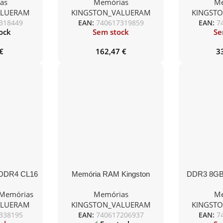
as
Memórias
Me
DIMM (
ALUERAM
KINGSTON_VALUERAM
KINGST
Bea
318449
EAN:
740617319859
EAN:
7
ock
Sem stock
Se
€
162,47
€
3
 DDR4 CL16
Memória RAM Kingston
DDR3 8GB
 2) FURY
ValueRAM 8GB/ DDR3/
S
Memórias
Memórias
Me
 RGB
1600MHz/ 1.5V/ CL11/
ALUERAM
KINGSTON_VALUERAM
KINGST
DIMM
338195
EAN:
740617206937
EAN:
7