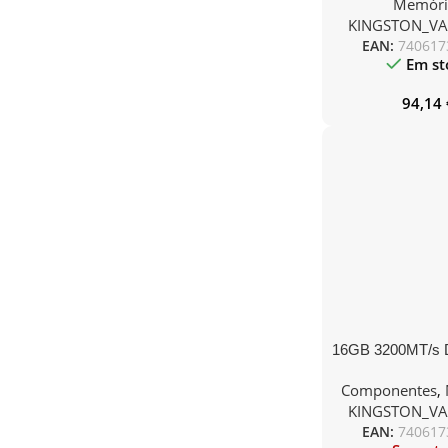
Memóri
KINGSTON_V
EAN:
740617
Em st
94,14
16GB 3200MT/s
DIMM (Kit of
Componentes
,
Renegade
KINGSTON_V
EAN:
740617