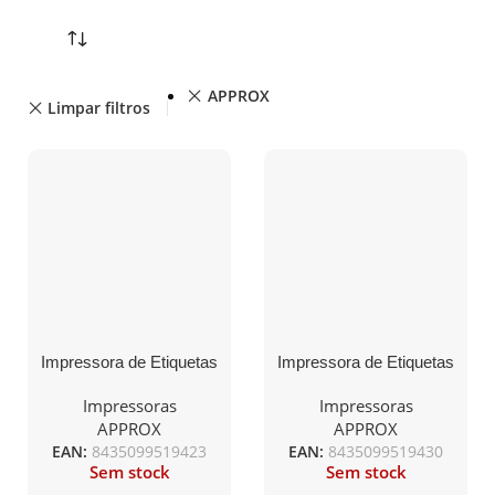
APPROX
Limpar filtros
Impressora de Etiquetas
Impressora de Etiquetas
Approx appPOS80AM/
Approx appPOS80AM3/
Térmica/ papel largo
Térmica/ papel largo
Impressoras
Impressoras
80mm/ USB-RS232/
80mm/ USB-RS232-
APPROX
APPROX
Preta
Ethernet/ Preta
EAN:
8435099519423
EAN:
8435099519430
Sem stock
Sem stock