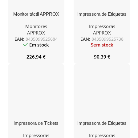
Monitor táctil APPROX
Impressora de Etiquetas
17″ A+ MT17W5
Approx
appPOS80AMUSE/
Monitores
Impressoras
Térmica/ papel LARGO
APPROX
APPROX
80mm/ USB-RS232-
EAN:
8435099525684
EAN:
8435099525738
Ethernet/ Preta
Em stock
Sem stock
226,94
€
90,39
€
Impressora de Tickets
Impressora de Etiquetas
Approx
Approx
appPOS80AMUSEWH/
appPOS58PORTABLE+/
Impressoras
Impressoras