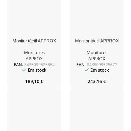
Monitor táctil APPROX
Monitor táctil APPROX
15″ A+ MT15W5
19″ A+ MT19W5
Monitores
Monitores
APPROX
APPROX
EAN:
8435099525554
EAN:
8435099525677
Em stock
Em stock
189,10
€
243,16
€