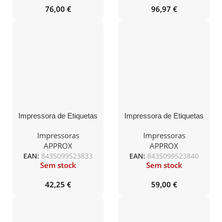
76,00
€
96,97
€
Impressora de Etiquetas
Impressora de Etiquetas
Approx appPOS58MU/
Approx appPOS58AU/
Térmica/ papel largo
Térmica/ papel largo
Impressoras
Impressoras
58mm/ USB/ Preta
58mm/ USB/ Preta
APPROX
APPROX
EAN:
8435099523833
EAN:
8435099523840
Sem stock
Sem stock
42,25
€
59,00
€