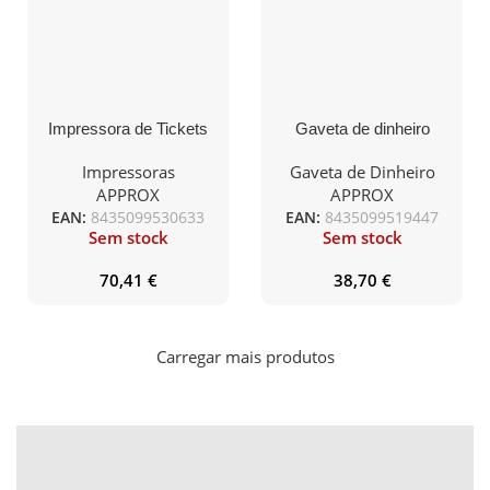
Impressora de Tickets
Gaveta de dinheiro
Approx appPOS80AM-
APPROX CASH01
USBLAN/ Térmica/
410x420x100mm
Impressoras
Gaveta de Dinheiro
Ancho papel 80mm/
APPROX
APPROX
USB-Ethernet-RJ11/
EAN:
8435099530633
EAN:
8435099519447
Negra
Sem stock
Sem stock
70,41
€
38,70
€
Carregar mais produtos