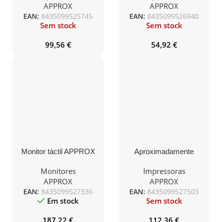
Térmica/ Largura do
Térmica/ papel largo
APPROX
APPROX
papel 80mm/ USB-
58mm/ USB-Bluetooth/
EAN:
8435099525745
EAN:
8435099526940
RS232-Ethernet/ Branca
Preta
Sem stock
Sem stock
99,56
€
54,92
€
Monitor táctil APPROX
Aproximadamente
15 Resistivo 4 fios
appPOS80WIFI+LAN
Ticket Printer/ Térmica/
Monitores
Impressoras
Largura do papel 58 e 80
APPROX
APPROX
mm/ USB-WiFi-LAN-
EAN:
8435099527336
EAN:
8435099527503
RS232-RJ11/ Preto
Em stock
Sem stock
187,22
€
112,36
€