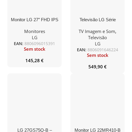
Monitor LG 27″ FHD IPS
Televisão LG Série
5ms 100Hz FLICKER
UQ75 SmartTV 65″ LED
SAFE
4K UHD
Monitores
TV Imagem e Som
,
LG
Televisão
EAN:
8806096015391
LG
Sem stock
EAN:
8806091646224
Sem stock
145,28
€
549,90
€
LG 27GS75Q-B –
Monitor LG 22MR410-B