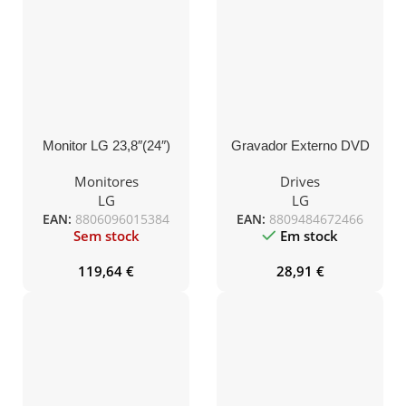
Monitor LG 23,8″(24″)
Gravador Externo DVD
FHD IPS 5ms 100Hz
LG Ultra Slim
FLICKER SAFE
GP57EW40.AHLE10B
Monitores
Drives
Branco
LG
LG
EAN:
8806096015384
EAN:
8809484672466
Sem stock
Em stock
119,64
€
28,91
€