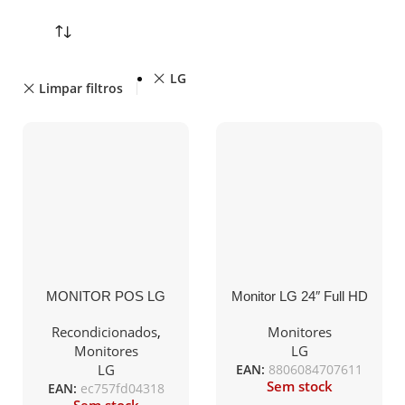
LG
Limpar filtros
MONITOR POS LG
Monitor LG 24″ Full HD
LED TOUCHSCREEN
IPS 100HZ 5MS
17″ HD
FreeSync
Recondicionados
,
Monitores
Monitores
LG
LG
EAN:
8806084707611
Sem stock
EAN:
ec757fd04318