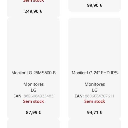
Sem stock
99,90
€
249,90
€
Monitor LG 25MS500-B
Monitor LG 24″ FHD IPS
24.5″ FullHD IPS 100Hz
5ms 100Hz
5ms Preto
HDMI/DP/Tilt
Monitores
Monitores
LG
LG
EAN:
8806084333483
EAN:
8806084707611
Sem stock
Sem stock
87,99
€
94,71
€