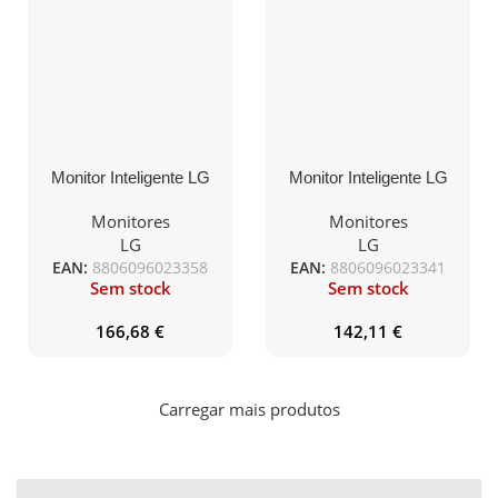
Monitor Inteligente LG
Monitor Inteligente LG
MyView 32SR50F-B
MyView 27SR50F-B 27″/
31.5″/ Full HD/ Smart
Full HD/ Smart TV/
Monitores
Monitores
TV/ Multimídia/ Preto
Multimídia/ Preto
LG
LG
EAN:
8806096023358
EAN:
8806096023341
Sem stock
Sem stock
166,68
€
142,11
€
Carregar mais produtos