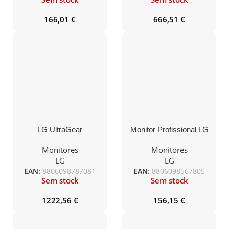
166,01
€
666,51
€
LG UltraGear
Monitor Profissional LG
45GR95QE-B Monitor
27BL650C-B 27″/ Full
de jogos ultrapanorâmico
HD/ Multimídia/ Altura
Monitores
Monitores
curvo de 44,5″/ WQHD/
Ajustável/ Preto
LG
LG
0,03 ms/ 240 Hz/ OLED/
EAN:
8806098787081
EAN:
8806098567805
Altura ajustável/ Preto
Sem stock
Sem stock
1222,56
€
156,15
€