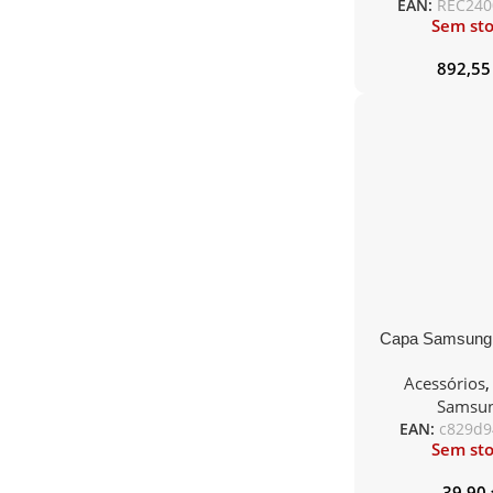
EAN:
REC240
Sem st
892,5
Capa Samsung 
Flip 4 Trans
Acessórios
Samsu
EAN:
c829d9
Sem st
39,90