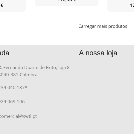
8
€
1
Carregar mais produtos
ada
A nossa loja
R. Fernando Duarte de Brito, loja 8
3040-381 Coimbra
239 040 187*
929 069 106
comercial@swtl.pt