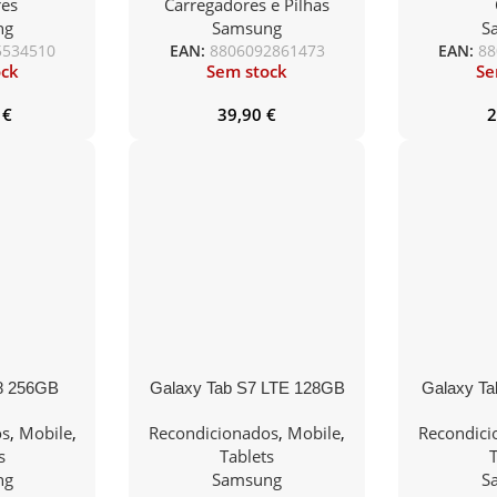
es
Carregadores e Pilhas
ultimídia/
Preto
ng
Samsung
S
o
5534510
EAN:
8806092861473
EAN:
88
ock
Sem stock
Se
1
€
39,90
€
2
8 256GB
Galaxy Tab S7 LTE 128GB
Galaxy Ta
raphite No
WIFI+LTE Black No
32GB WIF
os
,
Mobile
,
Recondicionados
,
Mobile
,
Recondici
ies
Accessories
Acc
s
Tablets
T
ng
Samsung
S