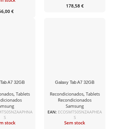
m stock
178,58
€
56,00
€
 Tab A7 32GB
Galaxy Tab A7 32GB
lular Gray No
WiFi+Cellular Gray No
ionados
,
Tablets
Recondicionados
,
Tablets
essories
Accessories
dicionados
Recondicionados
amsung
Samsung
MT505NZAAPHNA
EAN:
ECOSMT505NZAAPHEA
S
S
m stock
Sem stock