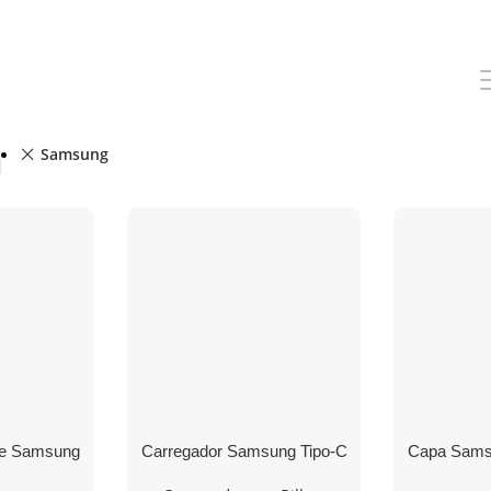
Samsung
nte Samsung
Carregador Samsung Tipo-C
Capa Sams
32″/ Full
Super Fast Charger 45W
S22 Si