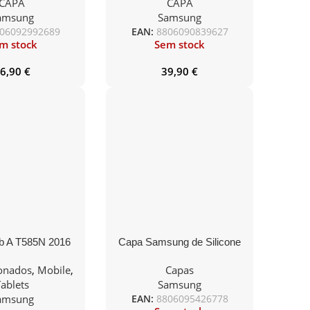
CAPA
CAPA
Galaxy S21 Preta
amsung
Samsung
06092992689
EAN:
8806090839627
m stock
Sem stock
6,90
€
39,90
€
b A T585N 2016
Capa Samsung de Silicone
I+LTE Black No
S24 Ultra Violeta
onados
,
Mobile
,
Capas
essories
ablets
Samsung
amsung
EAN:
8806095426778