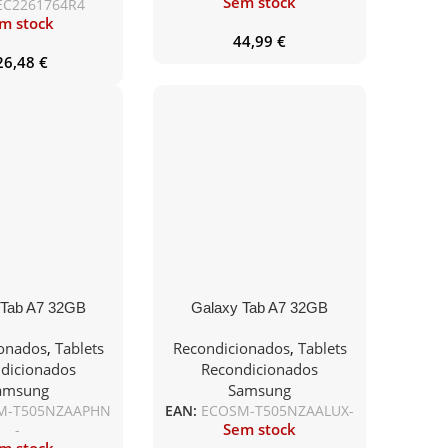
Sem stock
EC2261764R4
m stock
44,99
€
26,48
€
 Tab A7 32GB
Galaxy Tab A7 32GB
lular Gray No
WiFi+Cellular Gray No
ionados
,
Tablets
Recondicionados
,
Tablets
essories
Accessories
dicionados
Recondicionados
amsung
Samsung
M-T505NZAAPHN
EAN:
ECOSM-T505NZAALUX-
Sem stock
-