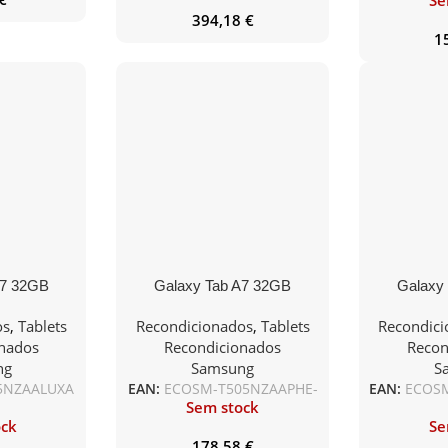
Se
394,18
€
1
A7 32GB
Galaxy Tab A7 32GB
Galaxy
 Gray No
WiFi+Cellular Gray No
WiFi+Cel
os
,
Tablets
Recondicionados
,
Tablets
Recondic
ies
Accessories
Acc
nados
Recondicionados
Recon
ng
Samsung
S
5NZAALUXA
EAN:
ECOSM-T505NZAAPHE-
EAN:
ECOS
Sem stock
ock
Se
178,58
€