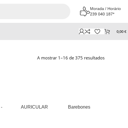
Morada / Horário
239 040 187*
0,00
€
A mostrar 1–16 de 375 resultados
 -
AURICULAR
Barebones
BATE