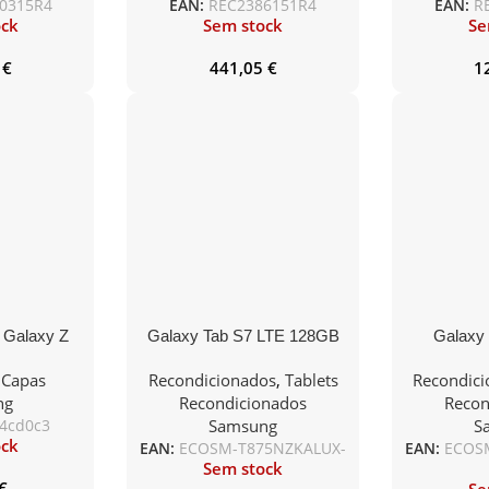
0315R4
EAN:
REC2386151R4
EAN:
R
ock
Sem stock
Se
5
€
441,05
€
1
Galaxy Z
Galaxy Tab S7 LTE 128GB
Galaxy
parente
WiFi+Cellular Black No
WiFi+Cel
,
Capas
Recondicionados
,
Tablets
Recondic
Accessories
Acc
ng
Recondicionados
Recon
4cd0c3
Samsung
S
ock
EAN:
ECOSM-T875NZKALUX-
EAN:
ECOS
Sem stock
€