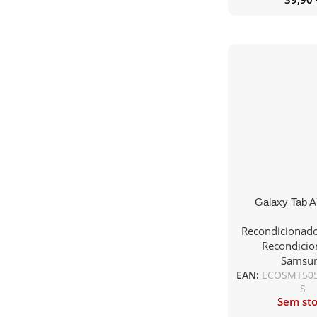
Galaxy Tab 
WiFi+Cellular
Recondicionad
Accessor
Recondicio
Samsu
EAN:
ECOSMT50
S
Sem st