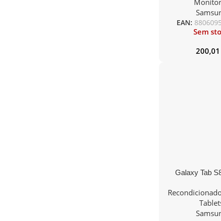
Monitor
HD/ Smart TV/ M
Samsu
Branc
EAN:
880609
Sem st
200,0
Galaxy Tab S
WiFi+Cellular G
Recondicionad
Accessor
Tablet
Samsu